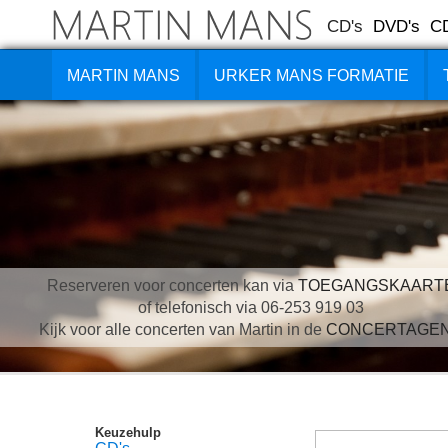
CD's
DVD's
C
MARTIN MANS
URKER MANS FORMATIE
Reserveren voor concerten kan via
TOEGANGSKAART
of telefonisch via 06-253 919 03
Kijk voor alle concerten van Martin in de
CONCERTAGE
Keuzehulp