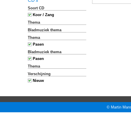
CD's
Soort CD
Koor / Zang
Thema
Bladmuziek thema
Thema
Pasen
Bladmuziek thema
Pasen
Thema
Verschijning
Nieuw
© Martin Mans