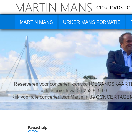
CD's
DVD's
C
MARTIN MANS
URKER MANS FORMATIE
Reserveren voor concerten kan via
TOEGANGSKAART
of telefonisch via 06-253 919 03
Kijk voor alle concerten van Martin in de
CONCERTAGE
Keuzehulp