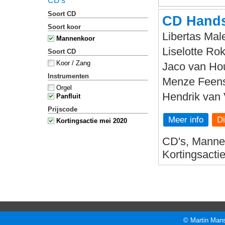
CD's
Soort CD
CD Hands
Soort koor
Libertas Male
Mannenkoor
Liselotte Rok
Soort CD
Koor / Zang
Jaco van Hou
Instrumenten
Menze Feenst
Orgel
Hendrik van 
Panfluit
Prijscode
Meer info
Kortingsactie mei 2020
CD's, Mannen
Kortingsacti
© Martin Mans