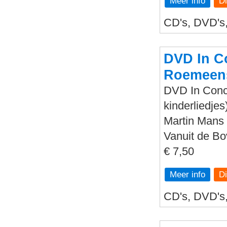
Meer info
CD's, DVD's,
DVD In Co
Roemeens
DVD In Conce
kinderliedjes
Martin Mans 
Vanuit de B
€ 7,50
Meer info
CD's, DVD's, 