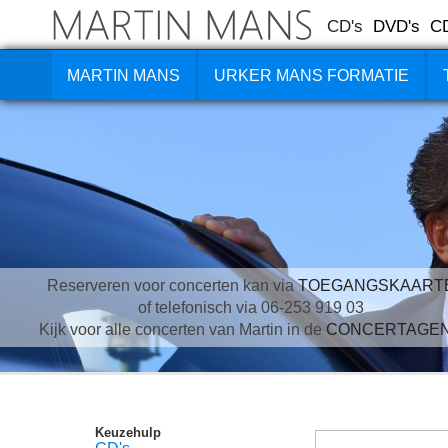
CD's
DVD's
C
MARTIN MANS
URKER MANS FORMATIE
Reserveren voor concerten kan via
TOEGANGSKAART
of telefonisch via 06-253 919 03
Kijk voor alle concerten van Martin in de
CONCERTAGE
Keuzehulp