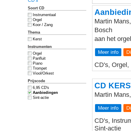
CD's
Soort CD
Aanbiedi
Instrumentaal
Orgel
Martin Mans,
Koor / Zang
Bosch
Thema
aan het orge
Kerst
Instrumenten
Meer info
Orgel
Panfluit
Piano
CD's, Orgel,
Trompet
Viool/Orkest
Prijscode
CD KER
6,95 CD's
Aanbiedingen
Martin Mans
Sint-actie
Meer info
CD's, Instrum
Sint-actie