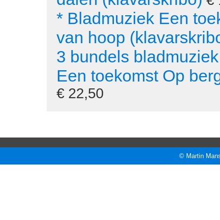
€ 
* Bladmuziek Een toe
van hoop (klavarskrib
3 bundels bladmuziek
Een toekomst Op berg
€ 22,50
© Martin Mans