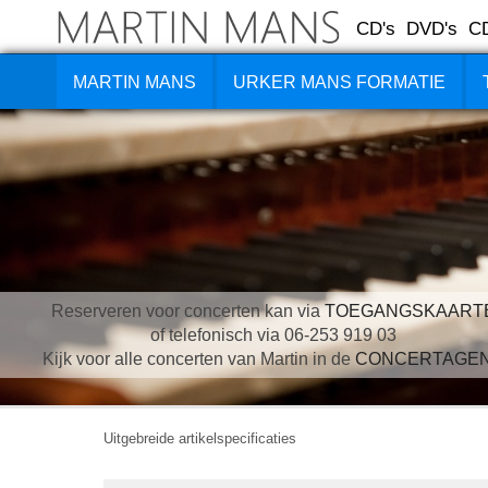
CD's
DVD's
C
MARTIN MANS
URKER MANS FORMATIE
Reserveren voor concerten kan via
TOEGANGSKAART
of telefonisch via 06-253 919 03
Kijk voor alle concerten van Martin in de
CONCERTAGE
Uitgebreide artikelspecificaties