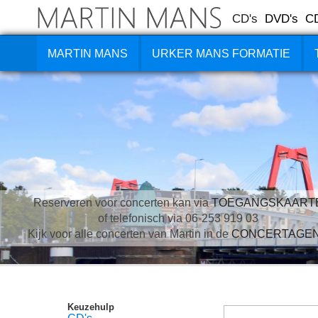
CD's
DVD's
C
MARTIN MANS
URKER MANS FORMATIE
Reserveren voor concerten kan via
TOEGANGSKAART
of telefonisch via 06-253 919 03
Kijk voor alle concerten van Martin in de
CONCERTAGE
Keuzehulp