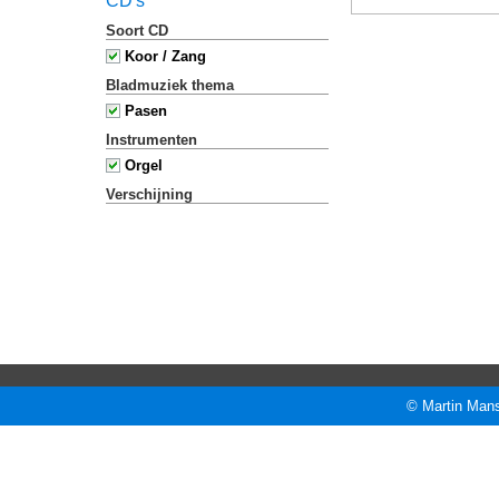
CD's
Soort CD
Koor / Zang
Bladmuziek thema
Pasen
Instrumenten
Orgel
Verschijning
© Martin Mans