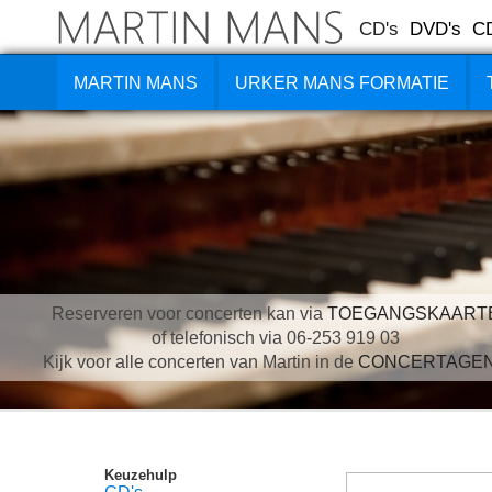
CD's
DVD's
C
MARTIN MANS
URKER MANS FORMATIE
Reserveren voor concerten kan via
TOEGANGSKAART
of telefonisch via 06-253 919 03
Kijk voor alle concerten van Martin in de
CONCERTAGE
Keuzehulp