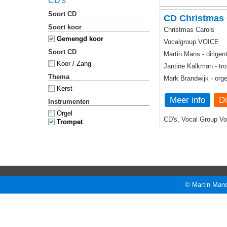
CD's
Soort CD
CD Christmas 
Soort koor
Christmas Carols
Gemengd koor
Vocalgroup VOICE
Soort CD
Martin Mans - dirigen
Koor / Zang
Jantine Kalkman - tr
Thema
Mark Brandwijk - orge
Kerst
Meer info
Instrumenten
Orgel
CD's, Vocal Group Vo
Trompet
© Martin Mans