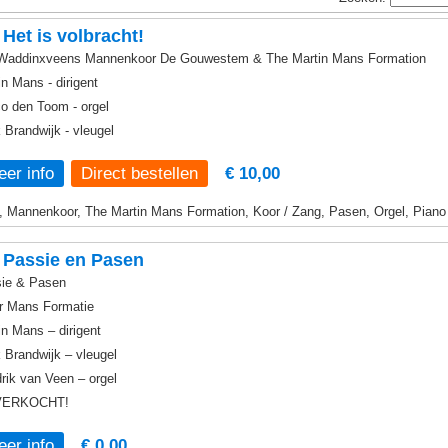
Het is volbracht!
Waddinxveens Mannenkoor De Gouwestem & The Martin Mans Formation
in Mans - dirigent
o den Toom - orgel
 Brandwijk - vleugel
er info
€ 10,00
, Mannenkoor, The Martin Mans Formation, Koor / Zang, Pasen, Orgel, Piano
 Passie en Pasen
ie & Pasen
r Mans Formatie
in Mans – dirigent
 Brandwijk – vleugel
rik van Veen – orgel
VERKOCHT!
er info
€ 0,00