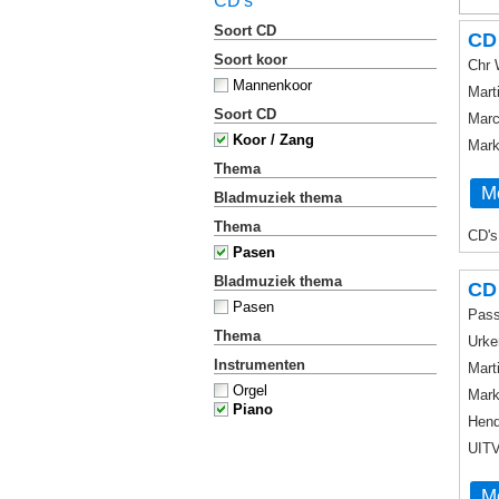
CD's
Soort CD
CD 
Soort koor
Chr 
Mannenkoor
Mart
Soort CD
Marc
Koor / Zang
Mark
Thema
Me
Bladmuziek thema
Thema
CD's
Pasen
Bladmuziek thema
CD
Pasen
Pass
Thema
Urke
Instrumenten
Mart
Orgel
Mark
Piano
Hend
UIT
Me