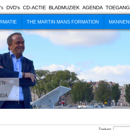
's
DVD's
CD-ACTIE
BLADMUZIEK
AGENDA
TOEGANG
RMATIE
THE MARTIN MANS FORMATION
MANNEN
EN
NDA
Zoeken: