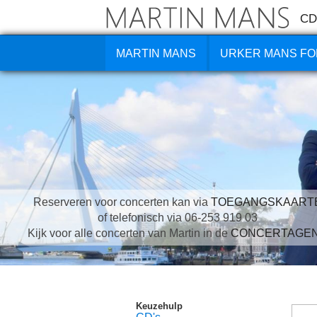
CD
MARTIN MANS
URKER MANS FO
Reserveren voor concerten kan via
TOEGANGSKAART
of telefonisch via 06-253 919 03
Kijk voor alle concerten van Martin in de
CONCERTAGE
Keuzehulp