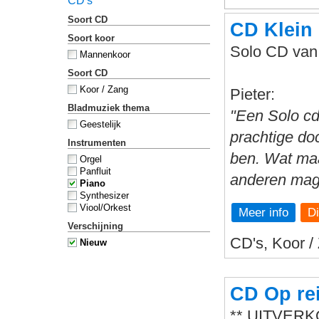
CD's
Soort CD
CD Klein
Soort koor
Solo CD van 
Mannenkoor
Soort CD
Koor / Zang
Pieter:
Bladmuziek thema
"Een Solo cd 
Geestelijk
prachtige do
Instrumenten
ben. Wat maa
Orgel
Panfluit
anderen mag 
Piano
Synthesizer
Viool/Orkest
Meer info
Verschijning
CD's, Koor /
Nieuw
CD Op rei
** UITVERK