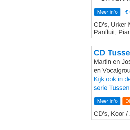
Meer info
€ 
CD's, Urker 
Panfluit, Pi
CD Tusse
Martin en Jo
en Vocalgro
Kijk ook in 
serie Tussen
Meer info
CD's, Koor /