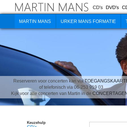
CD's
DVD's
C
MARTIN MANS
URKER MANS FORMATIE
Reserveren voor concerten kan via
TOEGANGSKAART
of telefonisch via 06-253 919 03
Kijk voor alle concerten van Martin in de
CONCERTAGE
Keuzehulp