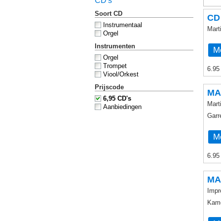
CD's
Soort CD
CD 
Instrumentaal
Mart
Orgel
Instrumenten
Me
Orgel
Trompet
6.95
Viool/Orkest
Prijscode
MA
6,95 CD's
Mart
Aanbiedingen
Garr
Me
6.95
MA
Impr
Kamo