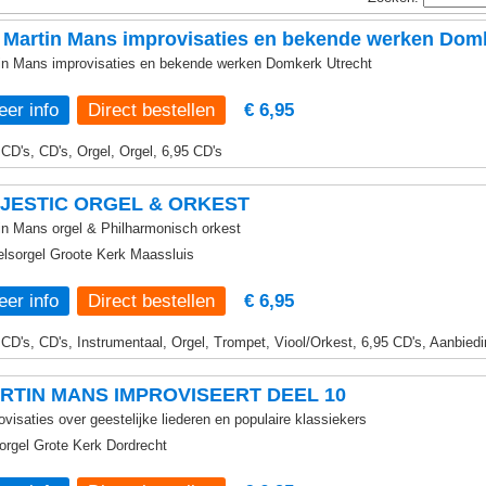
Martin Mans improvisaties en bekende werken Domk
in Mans improvisaties en bekende werken Domkerk Utrecht
er info
€ 6,95
 CD's, CD's, Orgel, Orgel, 6,95 CD's
JESTIC ORGEL & ORKEST
in Mans orgel & Philharmonisch orkest
elsorgel Groote Kerk Maassluis
er info
€ 6,95
 CD's, CD's, Instrumentaal, Orgel, Trompet, Viool/Orkest, 6,95 CD's, Aanbied
RTIN MANS IMPROVISEERT DEEL 10
ovisaties over geestelijke liederen en populaire klassiekers
rgel Grote Kerk Dordrecht