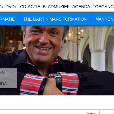
's
DVD's
CD-ACTIE
BLADMUZIEK
AGENDA
TOEGANG
RMATIE
THE MARTIN MANS FORMATION
MANNEN
EN
NDA
Zoeken: