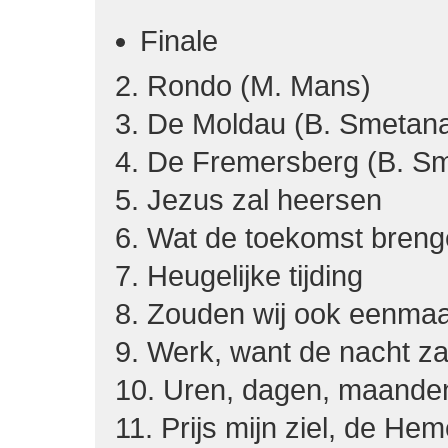
Finale
2. Rondo (M. Mans)
3. De Moldau (B. Smetan
4. De Fremersberg (B. S
5. Jezus zal heersen
6. Wat de toekomst bren
7. Heugelijke tijding
8. Zouden wij ook eenma
9. Werk, want de nacht z
10. Uren, dagen, maanden,
11. Prijs mijn ziel, de He