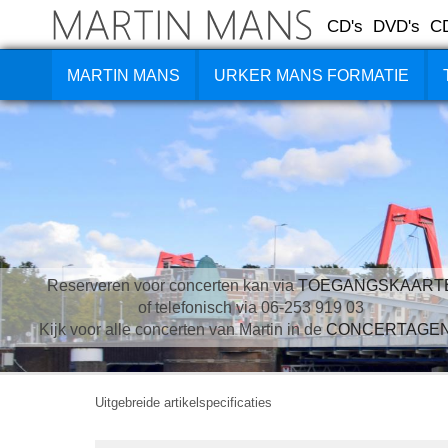
CD's
DVD's
C
MARTIN MANS
URKER MANS FORMATIE
Reserveren voor concerten kan via
TOEGANGSKAART
of telefonisch via 06-253 919 03
Kijk voor alle concerten van Martin in de
CONCERTAGE
Uitgebreide artikelspecificaties