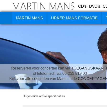
CD's
DVD's
C
MARTIN MANS
URKER MANS FORMATIE
Reserveren voor concerten kan via
TOEGANGSKAART
of telefonisch via 06-253 919 03
Kijk voor alle concerten van Martin in de
CONCERTAGE
Uitgebreide artikelspecificaties