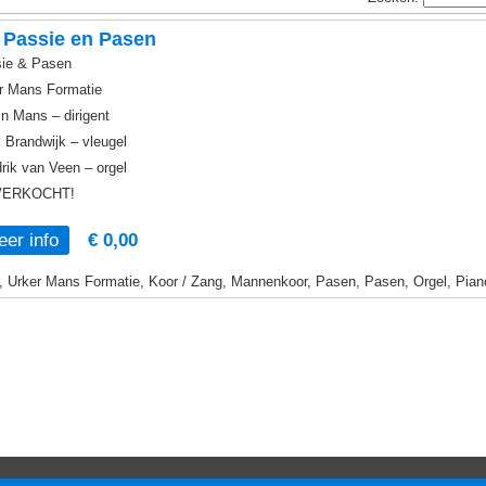
 Passie en Pasen
ie & Pasen
r Mans Formatie
in Mans – dirigent
 Brandwijk – vleugel
rik van Veen – orgel
VERKOCHT!
er info
€ 0,00
, Urker Mans Formatie, Koor / Zang, Mannenkoor, Pasen, Pasen, Orgel, Pian