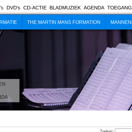
's
DVD's
CD-ACTIE
BLADMUZIEK
AGENDA
TOEGANG
RMATIE
THE MARTIN MANS FORMATION
MANNEN
EN
NDA
Zoeken: