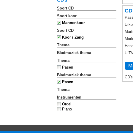
CD's
Soort CD
CD
Soort koor
Pass
Mannenkoor
Urke
Soort CD
Mart
Koor / Zang
Mark
Thema
Hend
Bladmuziek thema
UIT
Thema
Me
Pasen
Bladmuziek thema
CD's
Pasen
Thema
Instrumenten
Orgel
Piano