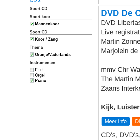
CD's
Soort CD
DVD De C
Soort koor
DVD Libertas
Mannenkoor
Live registr
Soort CD
Koor / Zang
Martin Zonne
Thema
Marjolein de 
Oranje/Vaderlands
Instrumenten
mmv Chr Wa
Fluit
Orgel
The Martin 
Piano
Zaans Interk
Kijk, Luiste
Meer info
CD's, DVD's,