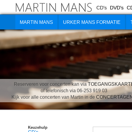
CD's
DVD's
C
MARTIN MANS
URKER MANS FORMATIE
Reserveren voor concerten kan via
TOEGANGSKAART
of telefonisch via 06-253 919 03
Kijk voor alle concerten van Martin in de
CONCERTAGE
Keuzehulp