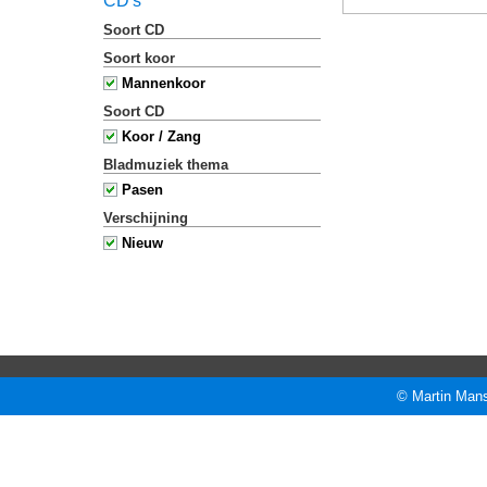
CD's
Soort CD
Soort koor
Mannenkoor
Soort CD
Koor / Zang
Bladmuziek thema
Pasen
Verschijning
Nieuw
© Martin Mans