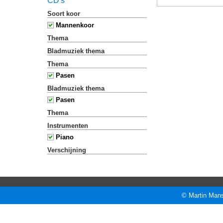
CD's
Soort koor
Mannenkoor
Thema
Bladmuziek thema
Thema
Pasen
Bladmuziek thema
Pasen
Thema
Instrumenten
Piano
Verschijning
© Martin Mans