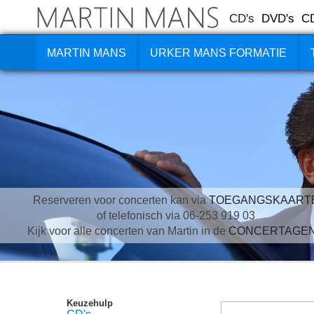
CD's
DVD's
C
MARTIN MANS
URKER MANS FORMATIE
Reserveren voor concerten kan via
TOEGANGSKAART
of telefonisch via 06-253 919 03
Kijk voor alle concerten van Martin in de
CONCERTAGE
Keuzehulp