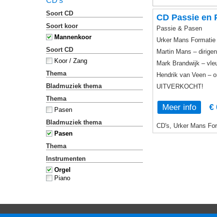
CD's
Soort CD
CD Passie en 
Soort koor
Passie & Pasen
Mannenkoor
Urker Mans Formatie
Soort CD
Martin Mans – dirigen
Koor / Zang
Mark Brandwijk – vle
Thema
Hendrik van Veen – o
Bladmuziek thema
UITVERKOCHT!
Thema
Meer info
€ 
Pasen
Bladmuziek thema
CD's, Urker Mans For
Pasen
Thema
Instrumenten
Orgel
Piano