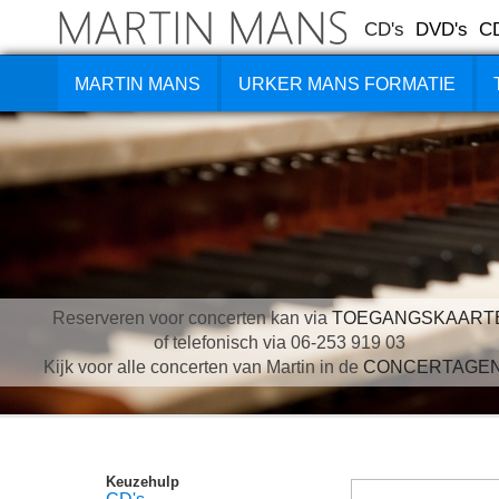
CD's
DVD's
C
MARTIN MANS
URKER MANS FORMATIE
Reserveren voor concerten kan via
TOEGANGSKAART
of telefonisch via 06-253 919 03
Kijk voor alle concerten van Martin in de
CONCERTAGE
Keuzehulp