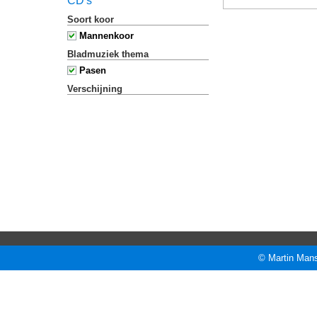
CD's
Soort koor
Mannenkoor
Bladmuziek thema
Pasen
Verschijning
© Martin Mans