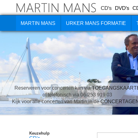
CD's
DVD's
C
MARTIN MANS
URKER MANS FORMATIE
Reserveren voor concerten kan via
TOEGANGSKAART
of telefonisch via 06-253 919 03
Kijk voor alle concerten van Martin in de
CONCERTAGE
Keuzehulp