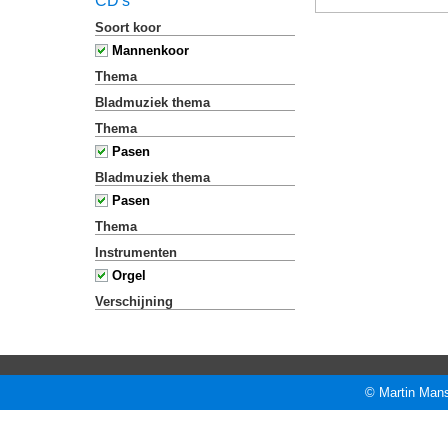
CD's
Soort koor
Mannenkoor
Thema
Bladmuziek thema
Thema
Pasen
Bladmuziek thema
Pasen
Thema
Instrumenten
Orgel
Verschijning
© Martin Mans