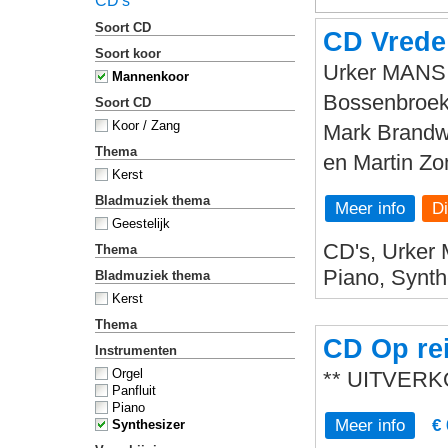
CD's
Soort CD
CD Vrede
Soort koor
Urker MANS F
Mannenkoor
Bossenbroek 
Soort CD
Koor / Zang
Mark Brandwi
Thema
en Martin Zo
Kerst
Bladmuziek thema
Meer info
Geestelijk
CD's, Urker 
Thema
Piano, Synth
Bladmuziek thema
Kerst
Thema
CD Op rei
Instrumenten
Orgel
** UITVERK
Panfluit
Piano
Meer info
€ 
Synthesizer