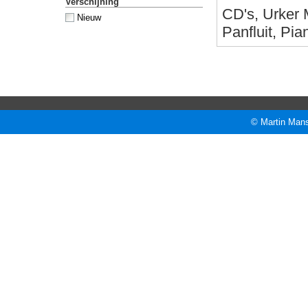
Verschijning
CD's, Urker 
Nieuw
Panfluit, Pi
© Martin Mans