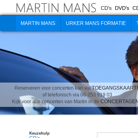
CD's
DVD's
C
MARTIN MANS
URKER MANS FORMATIE
Reserveren voor concerten kan via
TOEGANGSKAART
of telefonisch via 06-253 919 03
Kijk voor alle concerten van Martin in de
CONCERTAGE
Keuzehulp