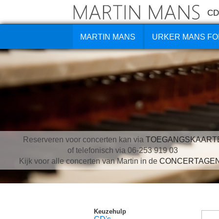
CD
MARTIN MANS
URKER MANS FO
Reserveren voor concerten kan via
TOEGANGSKAART
of telefonisch via 06-253 919 03
Kijk voor alle concerten van Martin in de
CONCERTAGE
Keuzehulp