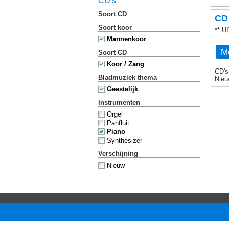
CD's
Soort CD
CD 
Soort koor
** 
Mannenkoor
Me
Soort CD
Koor / Zang
CD's
Bladmuziek thema
Nieu
Geestelijk
Instrumenten
Orgel
Panfluit
Piano
Synthesizer
Verschijning
Nieuw