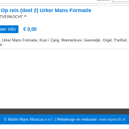
Op reis (deel 2) Urker Mans Formatie
UITVERKOCHT **
er info
€ 0,00
, Urker Mans Formatie, Koor / Zang, Mannenkoor, Geestelijk, Orgel, Panfluit,
w
© Martin Mans Musicus v.o.f. | Webdesign en realisatie:
www.wipesoft.nl