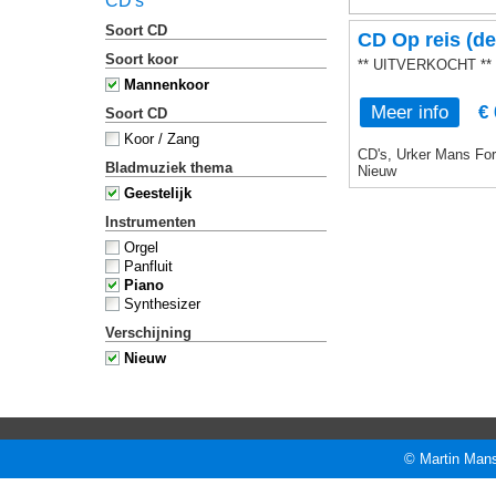
CD's
Soort CD
CD Op reis (de
Soort koor
** UITVERKOCHT **
Mannenkoor
Meer info
€ 
Soort CD
Koor / Zang
CD's, Urker Mans Form
Bladmuziek thema
Nieuw
Geestelijk
Instrumenten
Orgel
Panfluit
Piano
Synthesizer
Verschijning
Nieuw
© Martin Mans