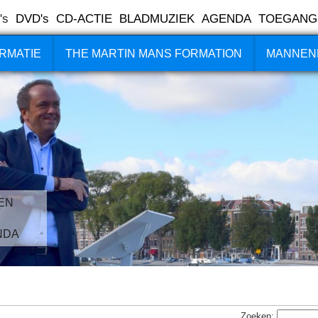
's
DVD's
CD-ACTIE
BLADMUZIEK
AGENDA
TOEGANG
RMATIE
THE MARTIN MANS FORMATION
MANNEN
EN
NDA
Zoeken: