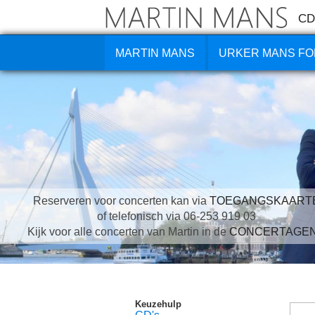
CD
MARTIN MANS
URKER MANS FO
Reserveren voor concerten kan via
TOEGANGSKAART
of telefonisch via 06-253 919 03
Kijk voor alle concerten van Martin in de
CONCERTAGE
Keuzehulp