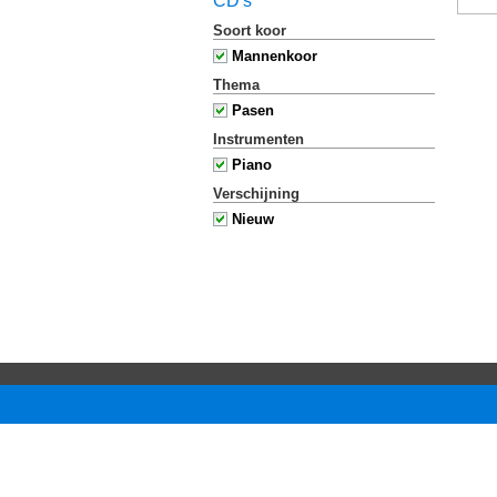
CD's
Soort koor
Mannenkoor
Thema
Pasen
Instrumenten
Piano
Verschijning
Nieuw