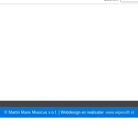
© Martin Mans Musicus v.o.f. | Webdesign en realisatie:
www.wipesoft.nl