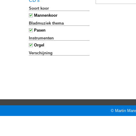
CD's
Soort koor
Mannenkoor
Bladmuziek thema
Pasen
Instrumenten
Orgel
Verschijning
© Martin Mans