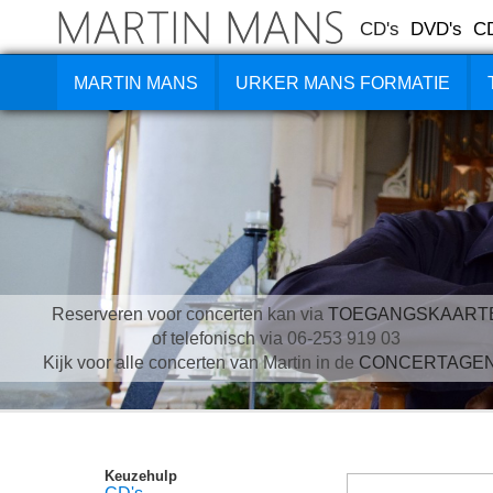
CD's
DVD's
C
MARTIN MANS
URKER MANS FORMATIE
Reserveren voor concerten kan via
TOEGANGSKAART
of telefonisch via 06-253 919 03
Kijk voor alle concerten van Martin in de
CONCERTAGE
Keuzehulp