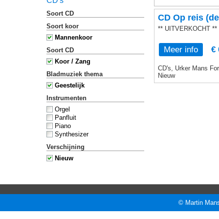
CD's
Soort CD
CD Op reis (de
Soort koor
** UITVERKOCHT **
Mannenkoor
Meer info
€ 
Soort CD
Koor / Zang
CD's, Urker Mans Form
Bladmuziek thema
Nieuw
Geestelijk
Instrumenten
Orgel
Panfluit
Piano
Synthesizer
Verschijning
Nieuw
© Martin Mans