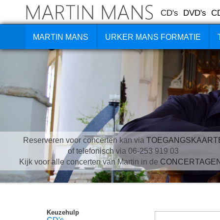
CD's
DVD's
C
MARTIN MANS
URKER MANS FORMATIE
Reserveren voor concerten kan via
TOEGANGSKAART
of telefonisch via 06-253 919 03
Kijk voor alle concerten van Martin in de
CONCERTAGE
Keuzehulp