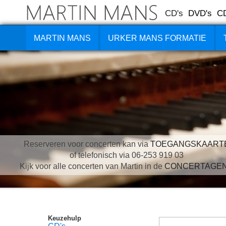
CD's
DVD's
C
MARTIN MANS
URKER MANS FORMATIE
Reserveren voor concerten kan via
TOEGANGSKAART
of telefonisch via 06-253 919 03
Kijk voor alle concerten van Martin in de
CONCERTAGE
Keuzehulp