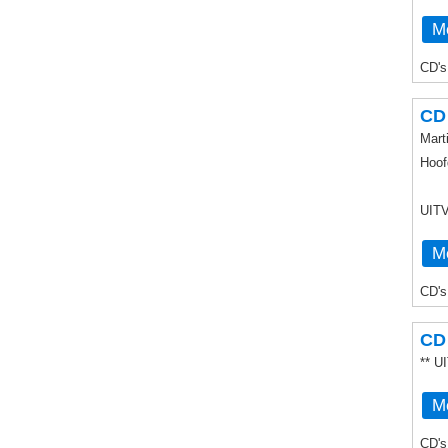
Me
CD's
CD 
Mart
Hoof
UIT
Me
CD's
CD 
** 
Me
CD's