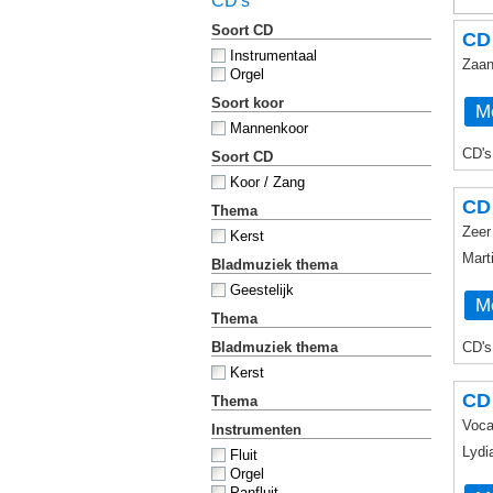
CD's
Soort CD
CD
Instrumentaal
Zaan
Orgel
Soort koor
Me
Mannenkoor
CD's
Soort CD
Koor / Zang
CD
Thema
Zeer
Kerst
Mart
Bladmuziek thema
Geestelijk
Me
Thema
Bladmuziek thema
CD's
Kerst
CD 
Thema
Voca
Instrumenten
Lydi
Fluit
Orgel
Panfluit