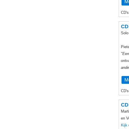
Me
CD's
CD
Solo
Piete
"Een
ontv
ande
Me
CD's
CD 
Mart
en V
Kijk