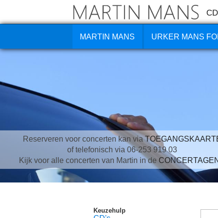
CD
MARTIN MANS
URKER MANS FO
Reserveren voor concerten kan via
TOEGANGSKAART
of telefonisch via 06-253 919 03
Kijk voor alle concerten van Martin in de
CONCERTAGE
Keuzehulp