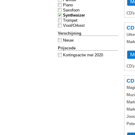
Me
Piano
Saxofoon
CD's
Synthesizer
Trompet
Viool/Orkest
CD
Verschijning
Urke
Nieuw
Mark
Prijscode
Me
Kortingsactie mei 2020
CD's
CD 
Magi
Muzi
Mart
Mark
Joos
Pete