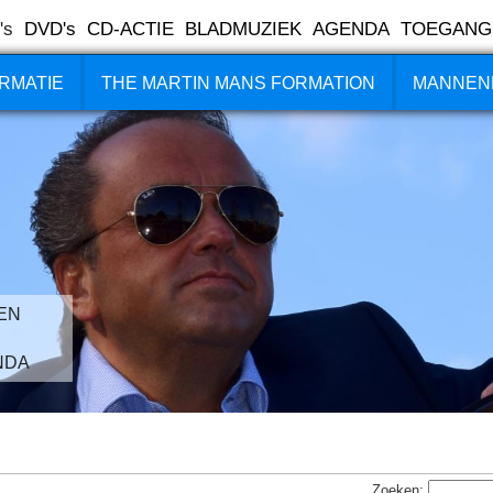
's
DVD's
CD-ACTIE
BLADMUZIEK
AGENDA
TOEGANG
RMATIE
THE MARTIN MANS FORMATION
MANNEN
EN
NDA
Zoeken: