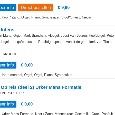
er info
€ 9,90
, Koor / Zang, Orgel, Piano, Synthesizer, Viool/Orkest, Nieuw
Intens
in Mans: Orgel, Mark Brandwijk: vleugel, Joost van Belzen: Hoofdorgel, Pete
dorgel, strings/percussie. Prachtige opname vanuit de grote kerk van Tholen.
VERKOCHT
er info
€ 0,00
, Instrumentaal, Orgel, Orgel, Piano, Synthesizer
Op reis (deel 2) Urker Mans Formatie
UITVERKOCHT **
er info
€ 0,00
, Urker Mans Formatie, Koor / Zang, Mannenkoor, Geestelijk, Orgel, Panfluit,