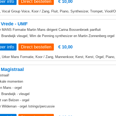
er info
€ 10,00
, Vocal Group Voice, Koor / Zang, Fluit, Piano, Synthesizer, Trompet, Viool/O
 Vrede - UMF
r MANS Formatie Martin Mans dirigent Carina Bossenbroek panfluit
 Brandwijk vleugel, Wim de Penning synthesizer en Martin Zonnenberg orgel
er info
€ 10,00
, Urker Mans Formatie, Koor / Zang, Mannenkoor, Kerst, Kerst, Orgel, Piano,
Magistraal
straal!
kale momenten
in Mans - orgel
 Brandwijk - vleugel
t van Belzen - orgel
r Wildeman - orgel /strings/percussie