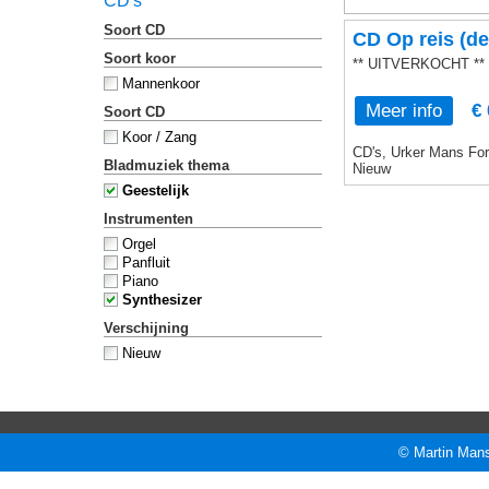
CD's
Soort CD
CD Op reis (de
Soort koor
** UITVERKOCHT **
Mannenkoor
Meer info
€ 
Soort CD
Koor / Zang
CD's, Urker Mans Form
Bladmuziek thema
Nieuw
Geestelijk
Instrumenten
Orgel
Panfluit
Piano
Synthesizer
Verschijning
Nieuw
© Martin Mans