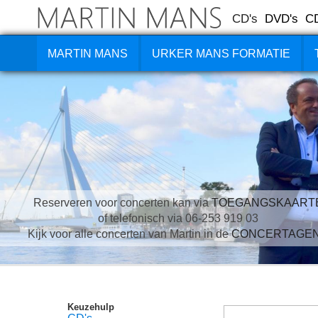
CD's
DVD's
C
MARTIN MANS
URKER MANS FORMATIE
Reserveren voor concerten kan via
TOEGANGSKAART
of telefonisch via 06-253 919 03
Kijk voor alle concerten van Martin in de
CONCERTAGE
Keuzehulp