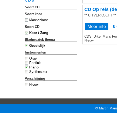
CD's
Soort CD
CD Op reis (de
Soort koor
** UITVERKOCHT **
Mannenkoor
Meer info
€ 
Soort CD
Koor / Zang
CD's, Urker Mans Form
Bladmuziek thema
Nieuw
Geestelijk
Instrumenten
Orgel
Panfluit
Piano
Synthesizer
Verschijning
Nieuw
© Martin Mans