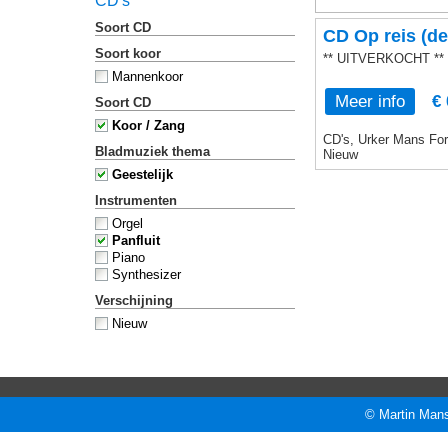
CD's
Soort CD
CD Op reis (de
Soort koor
** UITVERKOCHT **
Mannenkoor
Meer info
€ 
Soort CD
Koor / Zang
CD's, Urker Mans Form
Bladmuziek thema
Nieuw
Geestelijk
Instrumenten
Orgel
Panfluit
Piano
Synthesizer
Verschijning
Nieuw
© Martin Mans