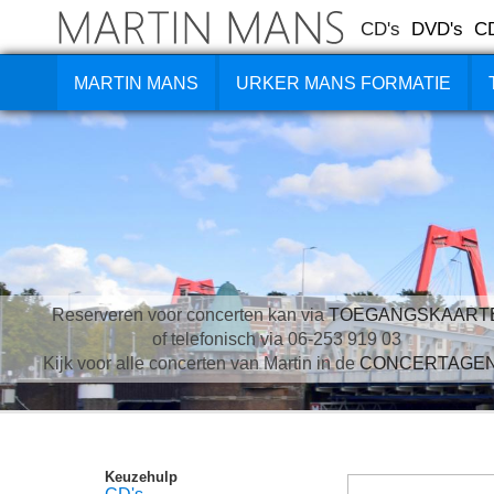
CD's
DVD's
C
MARTIN MANS
URKER MANS FORMATIE
Reserveren voor concerten kan via
TOEGANGSKAART
of telefonisch via 06-253 919 03
Kijk voor alle concerten van Martin in de
CONCERTAGE
Keuzehulp