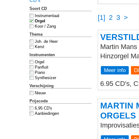
CD's
Soort CD
Instrumentaal
[1]
2
3
>
Orgel
Koor / Zang
Thema
VERSTIL
Joh. de Heer
Martin Mans 
Kerst
Hinzorgel Ma
Instrumenten
Orgel
Panfluit
Meer info
Piano
Synthesizer
6.95 CD's, C
Verschijning
Nieuw
Prijscode
MARTIN 
6,95 CD's
ORGELS 
Aanbiedingen
Improvisatie