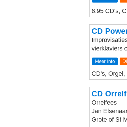
6.95 CD's, C
CD Power
Improvisatie
vierklaviers
Meer info
CD's, Orgel,
CD Orrel
Orrelfees
Jan Elsenaa
Grote of St 