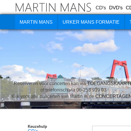
CD's
DVD's
C
MARTIN MANS
URKER MANS FORMATIE
Reserveren voor concerten kan via
TOEGANGSKAART
of telefonisch via 06-253 919 03
Kijk voor alle concerten van Martin in de
CONCERTAGE
Keuzehulp