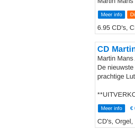
Martin Mans
Meer info
6.95 CD's, C
CD Mart
Martin Man
De nieuwste
prachtige Lu
**UITVERK
Meer info
€ 
CD's, Orgel,