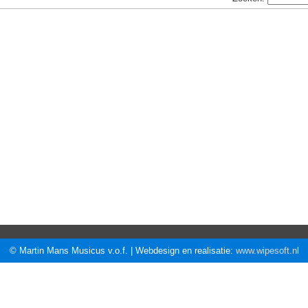
© Martin Mans Musicus v.o.f. | Webdesign en realisatie:
www.wipesoft.nl