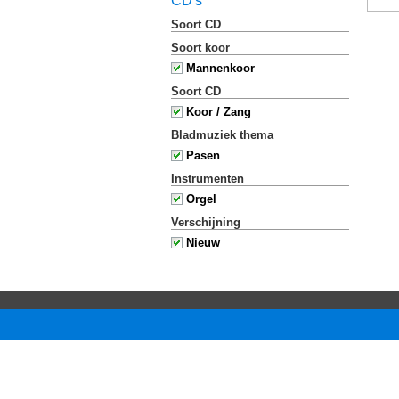
CD's
Soort CD
Soort koor
Mannenkoor
Soort CD
Koor / Zang
Bladmuziek thema
Pasen
Instrumenten
Orgel
Verschijning
Nieuw