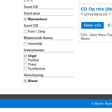
CD's
Soort CD
CD Op reis (de
Soort koor
** UITVERKOCHT **
Mannenkoor
Meer info
€ 
Soort CD
Koor / Zang
CD's, Urker Mans Form
Bladmuziek thema
Nieuw
Geestelijk
Instrumenten
Orgel
Panfluit
Piano
Synthesizer
Verschijning
Nieuw
© Martin Mans