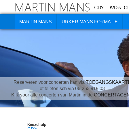
CD's
DVD's
C
MARTIN MANS
URKER MANS FORMATIE
Reserveren voor concerten kan via
TOEGANGSKAART
of telefonisch via 06-253 919 03
Kijk voor alle concerten van Martin in de
CONCERTAGE
Keuzehulp