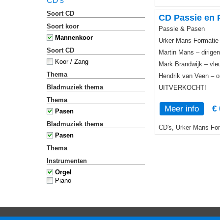
CD's
Soort CD
CD Passie en 
Soort koor
Passie & Pasen
Mannenkoor
Urker Mans Formatie
Soort CD
Martin Mans – dirigen
Koor / Zang
Mark Brandwijk – vle
Thema
Hendrik van Veen – o
Bladmuziek thema
UITVERKOCHT!
Thema
Meer info
€ 
Pasen
Bladmuziek thema
CD's, Urker Mans For
Pasen
Thema
Instrumenten
Orgel
Piano