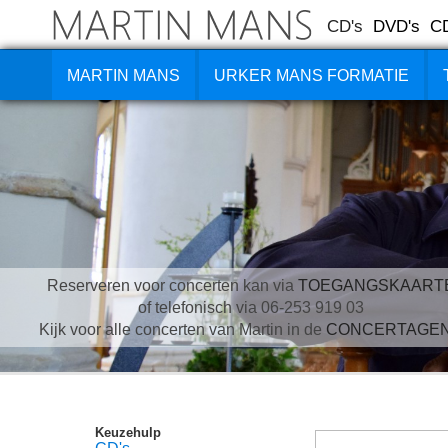
CD's
DVD's
C
MARTIN MANS
URKER MANS FORMATIE
Reserveren voor concerten kan via
TOEGANGSKAART
of telefonisch via 06-253 919 03
Kijk voor alle concerten van Martin in de
CONCERTAGE
Keuzehulp