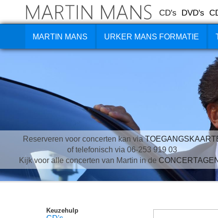
CD's
DVD's
C
MARTIN MANS
URKER MANS FORMATIE
Reserveren voor concerten kan via
TOEGANGSKAART
of telefonisch via 06-253 919 03
Kijk voor alle concerten van Martin in de
CONCERTAGE
Keuzehulp