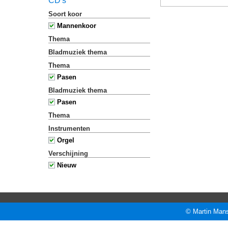
CD's
Soort koor
Mannenkoor
Thema
Bladmuziek thema
Thema
Pasen
Bladmuziek thema
Pasen
Thema
Instrumenten
Orgel
Verschijning
Nieuw
© Martin Mans