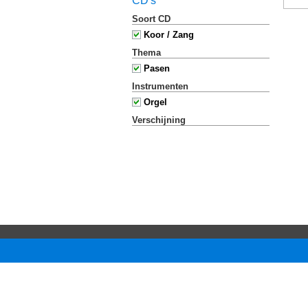
CD's
Soort CD
Koor / Zang
Thema
Pasen
Instrumenten
Orgel
Verschijning