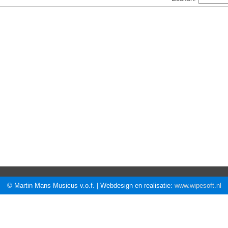
© Martin Mans Musicus v.o.f. | Webdesign en realisatie:
www.wipesoft.nl