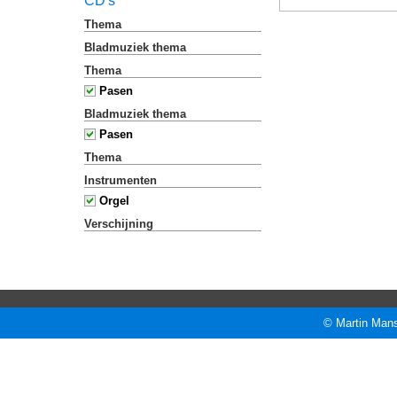
CD's
Thema
Bladmuziek thema
Thema
Pasen
Bladmuziek thema
Pasen
Thema
Instrumenten
Orgel
Verschijning
© Martin Mans