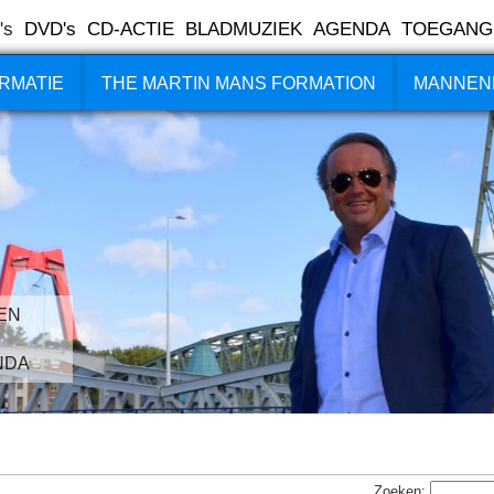
's
DVD's
CD-ACTIE
BLADMUZIEK
AGENDA
TOEGANG
RMATIE
THE MARTIN MANS FORMATION
MANNEN
EN
NDA
Zoeken: