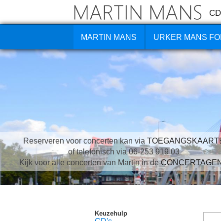
CD
MARTIN MANS
URKER MANS FO
Reserveren voor concerten kan via
TOEGANGSKAART
of telefonisch via 06-253 919 03
Kijk voor alle concerten van Martin in de
CONCERTAGE
Keuzehulp