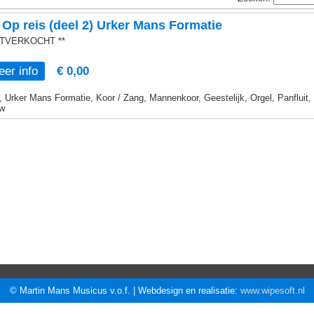
Op reis (deel 2) Urker Mans Formatie
UITVERKOCHT **
er info
€ 0,00
, Urker Mans Formatie, Koor / Zang, Mannenkoor, Geestelijk, Orgel, Panfluit,
w
© Martin Mans Musicus v.o.f. | Webdesign en realisatie:
www.wipesoft.nl