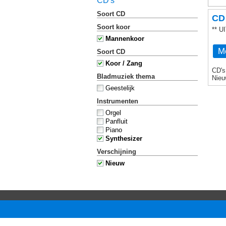
CD's
Soort CD
CD 
Soort koor
** 
Mannenkoor
Me
Soort CD
Koor / Zang
CD's
Bladmuziek thema
Nieu
Geestelijk
Instrumenten
Orgel
Panfluit
Piano
Synthesizer
Verschijning
Nieuw