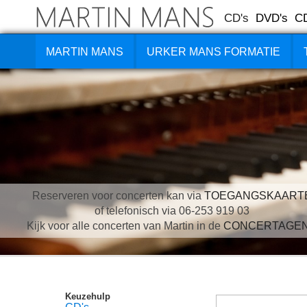
CD's
DVD's
C
MARTIN MANS
URKER MANS FORMATIE
Reserveren voor concerten kan via
TOEGANGSKAART
of telefonisch via 06-253 919 03
Kijk voor alle concerten van Martin in de
CONCERTAGE
Keuzehulp