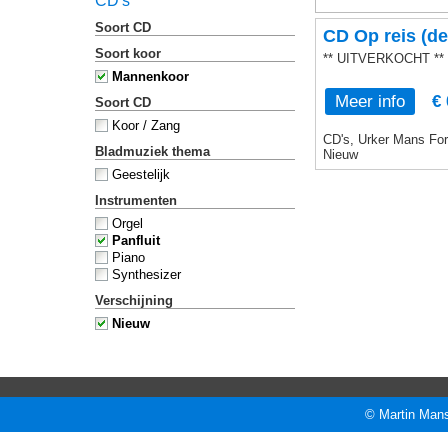
CD's
Soort CD
CD Op reis (de
Soort koor
** UITVERKOCHT **
Mannenkoor
Meer info
€ 
Soort CD
Koor / Zang
CD's, Urker Mans Form
Bladmuziek thema
Nieuw
Geestelijk
Instrumenten
Orgel
Panfluit
Piano
Synthesizer
Verschijning
Nieuw
© Martin Mans