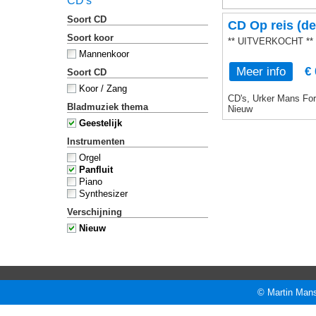
CD's
Soort CD
CD Op reis (de
Soort koor
** UITVERKOCHT **
Mannenkoor
Meer info
€ 
Soort CD
Koor / Zang
CD's, Urker Mans Form
Bladmuziek thema
Nieuw
Geestelijk
Instrumenten
Orgel
Panfluit
Piano
Synthesizer
Verschijning
Nieuw
© Martin Mans