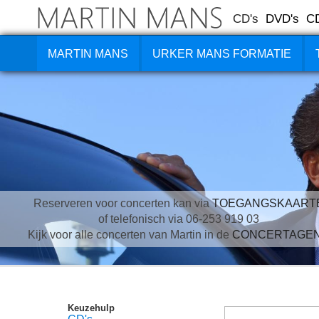
CD's
DVD's
C
MARTIN MANS
URKER MANS FORMATIE
Reserveren voor concerten kan via
TOEGANGSKAART
of telefonisch via 06-253 919 03
Kijk voor alle concerten van Martin in de
CONCERTAGE
Keuzehulp