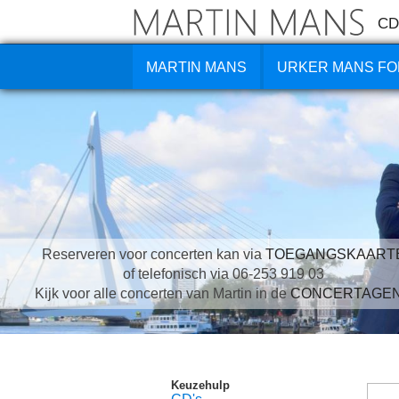
CD
MARTIN MANS
URKER MANS FO
Reserveren voor concerten kan via
TOEGANGSKAART
of telefonisch via 06-253 919 03
Kijk voor alle concerten van Martin in de
CONCERTAGE
Keuzehulp