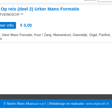
Op reis (deel 2) Urker Mans Formatie
UITVERKOCHT **
er info
€ 0,00
, Urker Mans Formatie, Koor / Zang, Mannenkoor, Geestelijk, Orgel, Panfluit,
w
© Martin Mans Musicus v.o.f. | Webdesign en realisatie:
www.wipesoft.nl