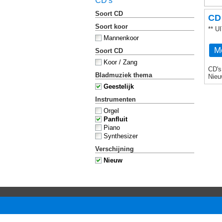
CD's
Soort CD
CD 
Soort koor
** 
Mannenkoor
Me
Soort CD
Koor / Zang
CD's
Bladmuziek thema
Nieu
Geestelijk
Instrumenten
Orgel
Panfluit
Piano
Synthesizer
Verschijning
Nieuw