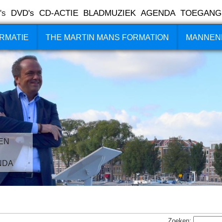
's
DVD's
CD-ACTIE
BLADMUZIEK
AGENDA
TOEGANG
RMATIE
THE MARTIN MANS FORMATION
MANNEN
EN
NDA
Zoeken: