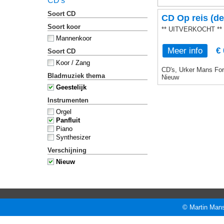
CD's
Soort CD
CD Op reis (de
Soort koor
** UITVERKOCHT **
Mannenkoor
Meer info
€ 
Soort CD
Koor / Zang
CD's, Urker Mans Form
Bladmuziek thema
Nieuw
Geestelijk
Instrumenten
Orgel
Panfluit
Piano
Synthesizer
Verschijning
Nieuw
© Martin Mans