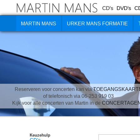
CD's
DVD's
C
MARTIN MANS
URKER MANS FORMATIE
Reserveren voor concerten kan via
TOEGANGSKAART
of telefonisch via 06-253 919 03
Kijk voor alle concerten van Martin in de
CONCERTAGE
Keuzehulp