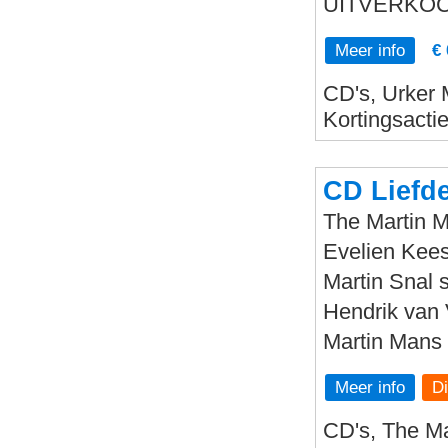
UITVERKOC
Meer info
€ 
CD's, Urker 
Kortingsacti
CD Liefde
The Martin 
Evelien Kees
Martin Snal 
Hendrik van 
Martin Mans 
Meer info
CD's, The Ma