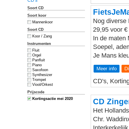
CD's
Soort CD
FietsJeMa
Soort koor
Nog diverse 
Mannenkoor
29,95 voor €
Soort CD
Koor / Zang
In de maten 
Instrumenten
Soepel, adem
Fluit
Je Mans kle
Orgel
Panfluit
Piano
Meer info
Saxofoon
Synthesizer
Trompet
CD's, Kortin
Viool/Orkest
Prijscode
Kortingsactie mei 2020
CD Zinge
Het Hollands
Chr. Waddin
Interkerkeli