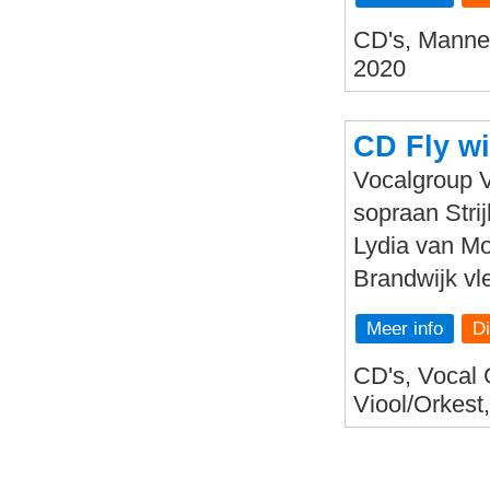
CD's, Mannen
2020
CD Fly w
Vocalgroup V
sopraan Stri
Lydia van Mo
Brandwijk vl
Meer info
CD's, Vocal 
Viool/Orkest