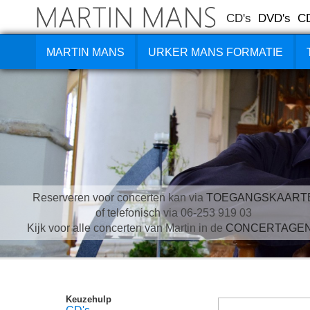
CD's
DVD's
C
MARTIN MANS
URKER MANS FORMATIE
Reserveren voor concerten kan via
TOEGANGSKAART
of telefonisch via 06-253 919 03
Kijk voor alle concerten van Martin in de
CONCERTAGE
Keuzehulp